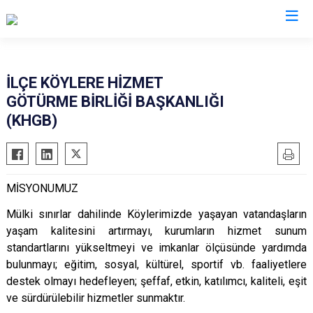
Ardahan
İLÇE KÖYLERE HİZMET
GÖTÜRME BİRLİĞİ BAŞKANLIĞI
Çıldır
(KHGB)
Damal
Göle
Hanak
MİSYONUMUZ
Posof
Mülki sınırlar dahilinde Köylerimizde yaşayan vatandaşların
yaşam kalitesini artırmayı, kurumların hizmet sunum
standartlarını yükseltmeyi ve imkanlar ölçüsünde yardımda
bulunmayı; eğitim, sosyal, kültürel, sportif vb. faaliyetlere
destek olmayı hedefleyen; şeffaf, etkin, katılımcı, kaliteli, eşit
ve sürdürülebilir hizmetler sunmaktır.