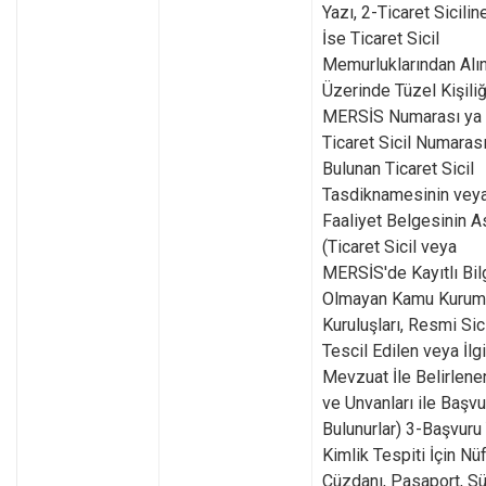
Yazı, 2-Ticaret Siciline
İse Ticaret Sicil
Memurluklarından Alı
Üzerinde Tüzel Kişiliğ
MERSİS Numarası ya
Ticaret Sicil Numaras
Bulunan Ticaret Sicil
Tasdiknamesinin vey
Faaliyet Belgesinin As
(Ticaret Sicil veya
MERSİS'de Kayıtlı Bilg
Olmayan Kamu Kurum
Kuruluşları, Resmi Sic
Tescil Edilen veya İlgi
Mevzuat İle Belirlene
ve Unvanları ile Başv
Bulunurlar) 3-Başvuru
Kimlik Tespiti İçin Nü
Cüzdanı, Pasaport, S