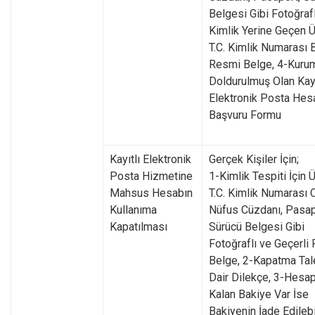
Belgesi Gibi Fotoğrafl
Kimlik Yerine Geçen 
T.C. Kimlik Numarası 
Resmi Belge, 4-Kurum
Doldurulmuş Olan Kayı
Elektronik Posta Hes
Başvuru Formu
Kayıtlı Elektronik
Gerçek Kişiler İçin;
Posta Hizmetine
1-Kimlik Tespiti İçin 
Mahsus Hesabın
T.C. Kimlik Numarası 
Kullanıma
Nüfus Cüzdanı, Pasap
Kapatılması
Sürücü Belgesi Gibi
Fotoğraflı ve Geçerli
Belge, 2-Kapatma Tal
Dair Dilekçe, 3-Hesa
Kalan Bakiye Var İse
Bakiyenin İade Edileb