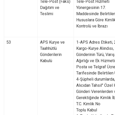
Tele-Post (Faks)
Tele-Post Hizmeti
Dağıtım ve
Yönergesinin 17.
Teslimi
Maddesinde Belirtile
Hususlara Göre Kimli
Kontrolü ve İbrazı
53
APS Kurye ve
1-APS Adres Etiketi, 
Taahhütlü
Kargo-Kurye Alındısı,
Gönderilerin
Gönderinin Türü, Varış 
Kabulü
Ağırlığı ve Ek Hizmet
Posta ve Telgraf Ücre
Tarifesinde Belirtilen 
4-Şüpheli durumlarda,
Alıcıdan Tahsil" Özel 
Gönderi Verenlerden 
Gerektiğinde Kimlik İ
T.C. Kimlik No
Toplu Kabul