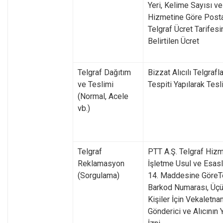
Yeri, Kelime Sayısı ve
Hizmetine Göre Post
Telgraf Ücret Tarifes
Belirtilen Ücret
Telgraf Dağıtım
Bizzat Alıcılı Telgrafl
ve Teslimi
Tespiti Yapılarak Tesl
(Normal, Acele
vb.)
Telgraf
PTT A.Ş. Telgraf Hizm
Reklamasyon
İşletme Usul ve Esasl
(Sorgulama)
14. Maddesine GöreT
Barkod Numarası, Üç
Kişiler İçin Vekaletn
Gönderici ve Alıcının Y