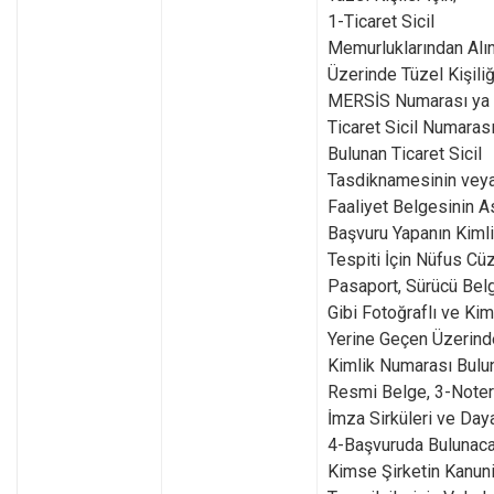
1-Ticaret Sicil
Memurluklarından Alı
Üzerinde Tüzel Kişiliğ
MERSİS Numarası ya
Ticaret Sicil Numaras
Bulunan Ticaret Sicil
Tasdiknamesinin vey
Faaliyet Belgesinin As
Başvuru Yapanın Kiml
Tespiti İçin Nüfus Cüz
Pasaport, Sürücü Bel
Gibi Fotoğraflı ve Kim
Yerine Geçen Üzerinde
Kimlik Numarası Bulu
Resmi Belge, 3-Noter
İmza Sirküleri ve Day
4-Başvuruda Bulunac
Kimse Şirketin Kanun