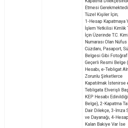
Kapatma Dilekçesind
Etmesi Gerekmektedi
Tüzel Kişiler İçin;
1-Hesap Kapatmaya Ye
İşlem Yetkilisi Kimlik 
İçin Üzerinde T.C. Kim
Numarası Olan Nüfus
Cüzdanı, Pasaport, S
Belgesi Gibi Fotoğrafl
Geçerli Resmi Belge
Hesabı, e-Tebligat A
Zorunlu Şirketlerce
Kapatılmak İstenirse 
Tebligata Elverişli Ba
KEP Hesabı Edinildiği
Belge), 2-Kapatma Ta
Dair Dilekçe, 3-İmza S
ve Dayanağı, 4-Hesap
Kalan Bakiye Var İse