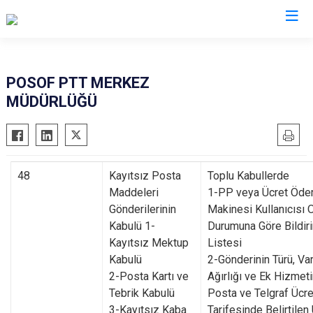
Ardahan
POSOF PTT MERKEZ
MÜDÜRLÜĞÜ
Çıldır
Damal
Göle
Hanak
48
Kayıtsız Posta
Toplu Kabullerde
Maddeleri
1-PP veya Ücret Öd
Posof
Gönderilerinin
Makinesi Kullanıcısı 
Kabulü 1-
Durumuna Göre Bildir
Kayıtsız Mektup
Listesi
Kabulü
2-Gönderinin Türü, Varı
2-Posta Kartı ve
Ağırlığı ve Ek Hizmet
Tebrik Kabulü
Posta ve Telgraf Ücre
3-Kayıtsız Kaba
Tarifesinde Belirtilen